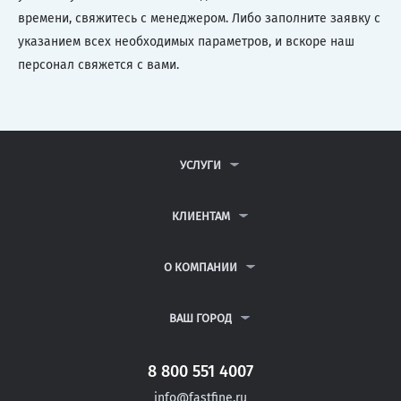
времени, свяжитесь с менеджером. Либо заполните заявку с
указанием всех необходимых параметров, и вскоре наш
персонал свяжется с вами.
УСЛУГИ
КОНТРОЛЬНЫЕ РАБОТЫ
ДИПЛОМНЫЕ РАБОТЫ
КЛИЕНТАМ
КУРСОВЫЕ РАБОТЫ
АНТИПЛАГИАТ
РЕФЕРАТЫ
ВОПРОСЫ И ОТВЕТЫ
О КОМПАНИИ
ВСЕ УСЛУГИ
ПУБЛИЧНАЯ ОФЕРТА
О КОМПАНИИ
ПОЛИТИКА КОНФИДЕНЦИАЛЬНОСТИ
КОНТАКТЫ
ВАШ ГОРОД
АВТОРАМ
МОСКВА
САНКТ-ПЕТЕРБУРГ
8 800 551 4007
НОВОЧЕРКАССК
info@fastfine.ru