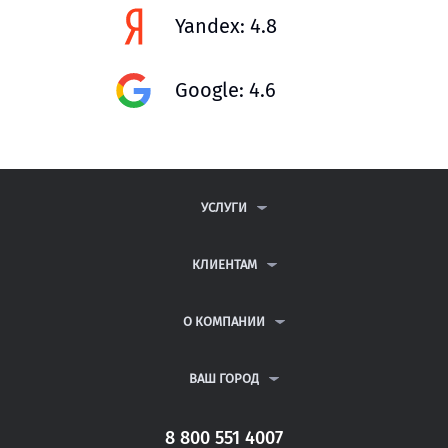
Yandex: 4.8
Google: 4.6
УСЛУГИ
КОНТРОЛЬНЫЕ РАБОТЫ
ДИПЛОМНЫЕ РАБОТЫ
КЛИЕНТАМ
КУРСОВЫЕ РАБОТЫ
АНТИПЛАГИАТ
РЕФЕРАТЫ
ВОПРОСЫ И ОТВЕТЫ
О КОМПАНИИ
ВСЕ УСЛУГИ
ПУБЛИЧНАЯ ОФЕРТА
О КОМПАНИИ
ПОЛИТИКА КОНФИДЕНЦИАЛЬНОСТИ
КОНТАКТЫ
ВАШ ГОРОД
АВТОРАМ
МОСКВА
САНКТ-ПЕТЕРБУРГ
8 800 551 4007