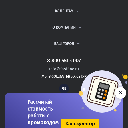
КОНТРОЛЬНЫЕ РАБОТЫ
ДИПЛОМНЫЕ РАБОТЫ
КЛИЕНТАМ
КУРСОВЫЕ РАБОТЫ
АНТИПЛАГИАТ
РЕФЕРАТЫ
ВОПРОСЫ И ОТВЕТЫ
О КОМПАНИИ
ВСЕ УСЛУГИ
ПУБЛИЧНАЯ ОФЕРТА
О КОМПАНИИ
ПОЛИТИКА КОНФИДЕНЦИАЛЬНОСТИ
КОНТАКТЫ
ВАШ ГОРОД
АВТОРАМ
МОСКВА
САНКТ-ПЕТЕРБУРГ
8 800 551 4007
НОВОЧЕРКАССК
info@fastfine.ru
НОРИЛЬСК
МЫ В СОЦИАЛЬНЫХ СЕТЯХ
ОБНИНСК
Vk
×
Рассчитай
стоимость
работы с
промокодом
Калькулятор