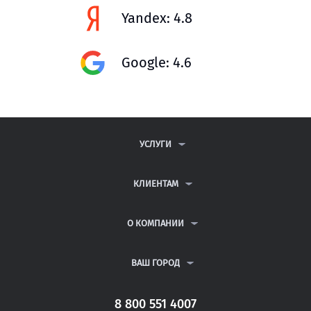
Yandex: 4.8
Google: 4.6
УСЛУГИ
КОНТРОЛЬНЫЕ РАБОТЫ
ДИПЛОМНЫЕ РАБОТЫ
КЛИЕНТАМ
КУРСОВЫЕ РАБОТЫ
АНТИПЛАГИАТ
РЕФЕРАТЫ
ВОПРОСЫ И ОТВЕТЫ
О КОМПАНИИ
ВСЕ УСЛУГИ
ПУБЛИЧНАЯ ОФЕРТА
О КОМПАНИИ
ПОЛИТИКА КОНФИДЕНЦИАЛЬНОСТИ
КОНТАКТЫ
ВАШ ГОРОД
АВТОРАМ
МОСКВА
САНКТ-ПЕТЕРБУРГ
8 800 551 4007