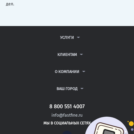
дел.
УСЛУГИ
КОНТРОЛЬНЫЕ РАБОТЫ
ДИПЛОМНЫЕ РАБОТЫ
КЛИЕНТАМ
КУРСОВЫЕ РАБОТЫ
АНТИПЛАГИАТ
РЕФЕРАТЫ
ВОПРОСЫ И ОТВЕТЫ
О КОМПАНИИ
ВСЕ УСЛУГИ
ПУБЛИЧНАЯ ОФЕРТА
О КОМПАНИИ
ПОЛИТИКА КОНФИДЕНЦИАЛЬНОСТИ
КОНТАКТЫ
ВАШ ГОРОД
АВТОРАМ
МОСКВА
САНКТ-ПЕТЕРБУРГ
8 800 551 4007
НОВОЧЕРКАССК
info@fastfine.ru
НОРИЛЬСК
МЫ В СОЦИАЛЬНЫХ СЕТЯХ
ОБНИНСК