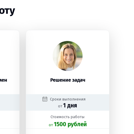
оту
мен
Решение задач
Сроки выполнения
1 дня
от
Стоимость работы
1500 рублей
oт