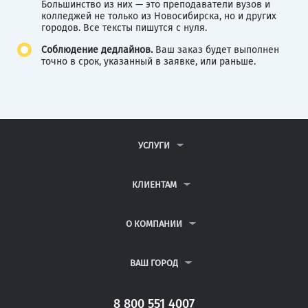
Большинство из них — это преподаватели вузов и
колледжей не только из Новосибирска, но и других
городов. Все тексты пишутся с нуля.
Соблюдение дедлайнов.
Ваш заказ будет выполнен
точно в срок, указанный в заявке, или раньше.
УСЛУГИ
КОНТРОЛЬНЫЕ РАБОТЫ
ДИПЛОМНЫЕ РАБОТЫ
КЛИЕНТАМ
КУРСОВЫЕ РАБОТЫ
АНТИПЛАГИАТ
РЕФЕРАТЫ
ВОПРОСЫ И ОТВЕТЫ
О КОМПАНИИ
ВСЕ УСЛУГИ
ПУБЛИЧНАЯ ОФЕРТА
О КОМПАНИИ
ПОЛИТИКА КОНФИДЕНЦИАЛЬНОСТИ
КОНТАКТЫ
ВАШ ГОРОД
АВТОРАМ
МОСКВА
САНКТ-ПЕТЕРБУРГ
8 800 551 4007