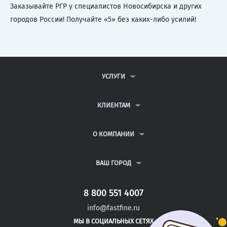
Заказывайте РГР у специалистов Новосибирска и других
городов России! Получайте «5» без каких-либо усилий!
УСЛУГИ
КОНТРОЛЬНЫЕ РАБОТЫ
ДИПЛОМНЫЕ РАБОТЫ
КЛИЕНТАМ
КУРСОВЫЕ РАБОТЫ
АНТИПЛАГИАТ
РЕФЕРАТЫ
ВОПРОСЫ И ОТВЕТЫ
О КОМПАНИИ
ВСЕ УСЛУГИ
ПУБЛИЧНАЯ ОФЕРТА
О КОМПАНИИ
ПОЛИТИКА КОНФИДЕНЦИАЛЬНОСТИ
КОНТАКТЫ
ВАШ ГОРОД
АВТОРАМ
МОСКВА
САНКТ-ПЕТЕРБУРГ
8 800 551 4007
НОВОЧЕРКАССК
info@fastfine.ru
НОРИЛЬСК
МЫ В СОЦИАЛЬНЫХ СЕТЯХ