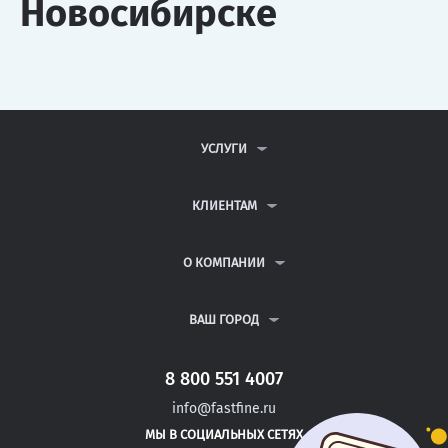
Новосибирске
УСЛУГИ
КОНТРОЛЬНЫЕ РАБОТЫ
ДИПЛОМНЫЕ РАБОТЫ
КЛИЕНТАМ
КУРСОВЫЕ РАБОТЫ
АНТИПЛАГИАТ
РЕФЕРАТЫ
ВОПРОСЫ И ОТВЕТЫ
О КОМПАНИИ
ВСЕ УСЛУГИ
ПУБЛИЧНАЯ ОФЕРТА
О КОМПАНИИ
ПОЛИТИКА КОНФИДЕНЦИАЛЬНОСТИ
КОНТАКТЫ
ВАШ ГОРОД
АВТОРАМ
МОСКВА
САНКТ-ПЕТЕРБУРГ
8 800 551 4007
НОВОЧЕРКАССК
info@fastfine.ru
НОРИЛЬСК
МЫ В СОЦИАЛЬНЫХ СЕТЯХ