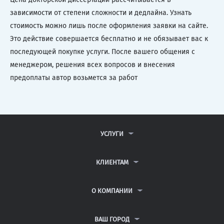
зависимости от степени сложности и дедлайна. Узнать
стоимость можно лишь после оформления заявки на сайте.
Это действие совершается бесплатно и не обязывает вас к
последующей покупке услуги. После вашего общения с
менеджером, решения всех вопросов и внесения
предоплаты автор возьмется за работ
УСЛУГИ
КОНТРОЛЬНЫЕ РАБОТЫ
ДИПЛОМНЫЕ РАБОТЫ
КЛИЕНТАМ
КУРСОВЫЕ РАБОТЫ
АНТИПЛАГИАТ
РЕФЕРАТЫ
ВОПРОСЫ И ОТВЕТЫ
О КОМПАНИИ
ВСЕ УСЛУГИ
ПУБЛИЧНАЯ ОФЕРТА
О КОМПАНИИ
ПОЛИТИКА КОНФИДЕНЦИАЛЬНОСТИ
КОНТАКТЫ
ВАШ ГОРОД