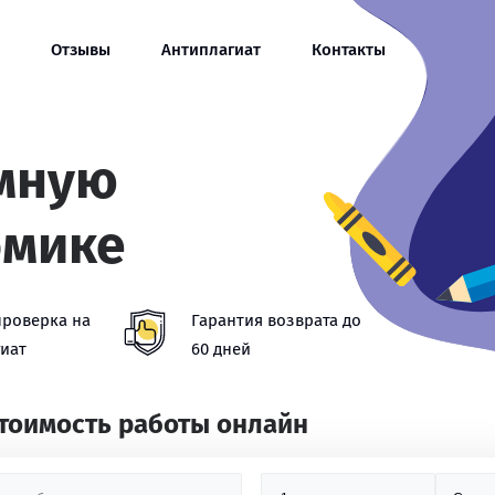
Отзывы
Антиплагиат
Контакты
омную
омике
проверка на
Гарантия возврата до
иат
60 дней
стоимость работы онлайн