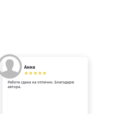
Анна
Работа сдана на отлично. Благодарю
Ог
автора.
ра
от
вн
ко
ус